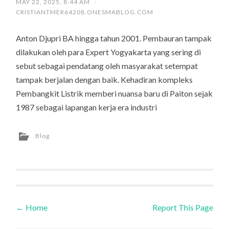
MAY 22, 2025, 8:44 AM
/
CRISTIANTMER64208.ONESMABLOG.COM
Anton Djupri BA hingga tahun 2001. Pembauran tampak
dilakukan oleh para Expert Yogyakarta yang sering di
sebut sebagai pendatang oleh masyarakat setempat
tampak berjalan dengan baik. Kehadiran kompleks
Pembangkit Listrik memberi nuansa baru di Paiton sejak
1987 sebagai lapangan kerja era industri
Blog
←
Home
Report This Page
Post navigation