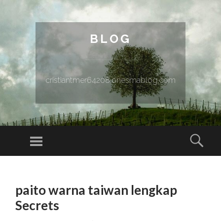
BLOG
cristiantmer64208.onesmablog.com
Menu
Sear
SKIP TO CONTENT
paito warna taiwan lengkap
Secrets